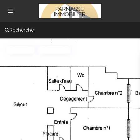
Recherche
En cours
À rafraîchir