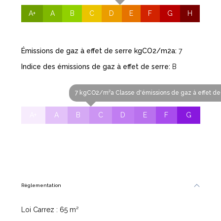
A+
A
B
C
D
E
F
G
H
Émissions de gaz à effet de serre kgCO2/m2a:
7
Indice des émissions de gaz à effet de serre:
B
7 kgCO2/m²a Classe d'émissions de gaz à effet de 
A+
A
B
C
D
E
F
G
Règlementation
Loi Carrez : 65 m²