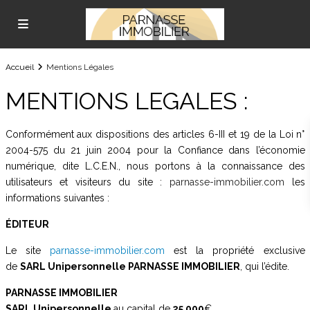
Accueil
Mentions Légales
MENTIONS LEGALES :
Conformément aux dispositions des articles 6-III et 19 de la Loi n°
2004-575 du 21 juin 2004 pour la Confiance dans l’économie
numérique, dite L.C.E.N., nous portons à la connaissance des
utilisateurs et visiteurs du site :
parnasse-immobilier.com
les
informations suivantes :
ÉDITEUR
Le site
parnasse-immobilier.com
est la propriété exclusive
de
SARL Unipersonnelle
PARNASSE IMMOBILIER
, qui l’édite.
PARNASSE IMMOBILIER
SARL Unipersonnelle
au capital de
25 000
€