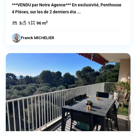
***VENDU par Notre Agence*** En exclusivité, Penthouse
4 Pièces, sur les de 2 derniers éta
...
2
3
1
96 m
Cagnes
Franck MICHELIER
sur
Mer
Previous
Next