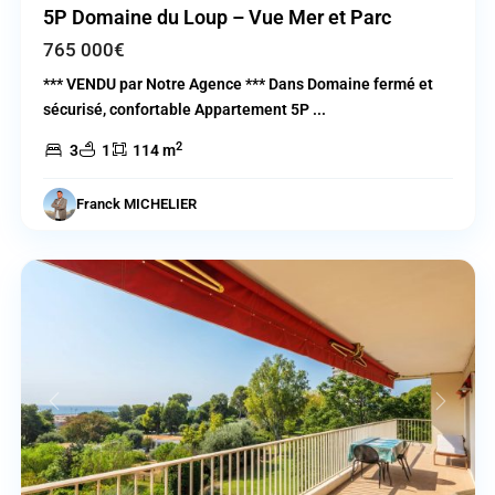
5P Domaine du Loup – Vue Mer et Parc
765 000€
*** VENDU par Notre Agence *** Dans Domaine fermé et
sécurisé, confortable Appartement 5P
...
2
3
1
114 m
Cagnes
Franck MICHELIER
sur
Mer
Previous
Next