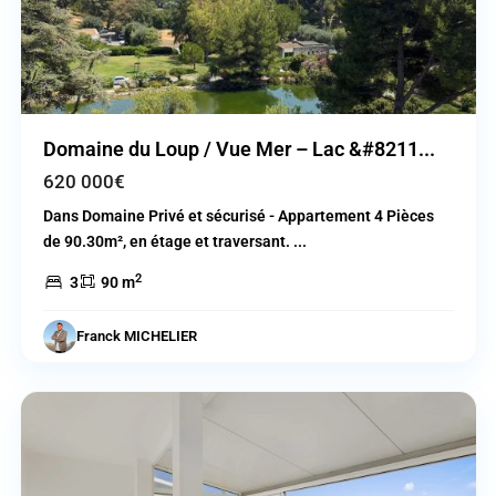
Domaine du Loup / Vue Mer – Lac &#8211...
620 000€
Dans Domaine Privé et sécurisé - Appartement 4 Pièces
de 90.30m², en étage et traversant.
...
2
3
90 m
Cagnes
Franck MICHELIER
sur
Mer