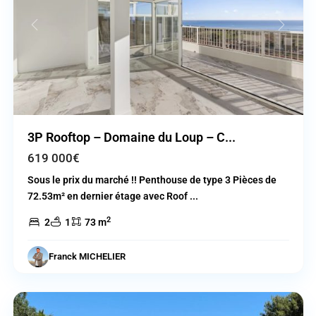
Previous
Next
3P Rooftop – Domaine du Loup – C...
619 000€
Sous le prix du marché !! Penthouse de type 3 Pièces de
72.53m² en dernier étage avec Roof
...
2
2
1
73 m
Cagnes
Franck MICHELIER
sur
Mer