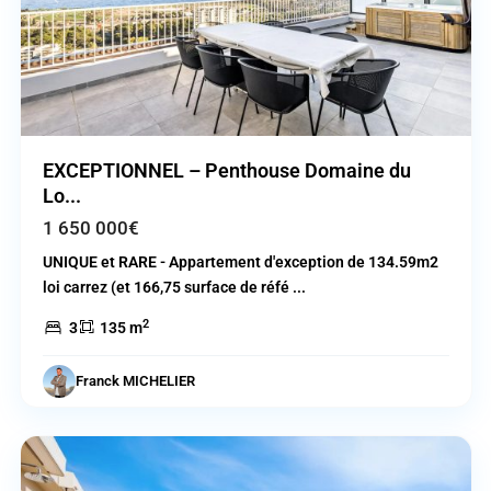
Previous
Next
EXCEPTIONNEL – Penthouse Domaine du
Lo...
1 650 000€
UNIQUE et RARE - Appartement d'exception de 134.59m2
loi carrez (et 166,75 surface de réfé
...
2
3
135 m
Cagnes
Franck MICHELIER
sur
Mer