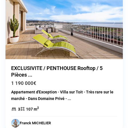
Previous
Next
EXCLUSIVITE / PENTHOUSE Rooftop / 5
Pièces ...
1 190 000€
Appartement d'Exception - Villa sur Toit - Très rare sur le
marché - Dans Domaine Privé -
...
2
3
107 m
Cagnes
Franck MICHELIER
sur