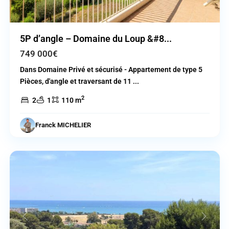
5P d’angle – Domaine du Loup &#8...
749 000€
Dans Domaine Privé et sécurisé - Appartement de type 5
Pièces, d'angle et traversant de 11
...
2
2
1
110 m
Cagnes
Franck MICHELIER
sur
Mer
Previous
Next